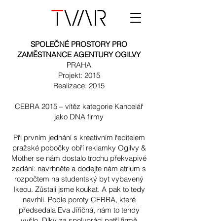
SPOLEČNÉ PROSTORY PRO
ZAMĚSTNANCE AGENTURY OGILVY
PRAHA
Projekt: 2015
Realizace: 2015
CEBRA 2015 – vítěz kategorie Kancelář
jako DNA firmy
Při prvním jednání s kreativním ředitelem
pražské pobočky obří reklamky Ogilvy &
Mother se nám dostalo trochu překvapivé
zadání: navrhněte a dodejte nám atrium s
rozpočtem na studentský byt vybavený
Ikeou. Zůstali jsme koukat. A pak to tedy
navrhli. Podle poroty CEBRA, které
předsedala Eva Jiřičná, nám to tehdy
vyšlo. Díky za spolupráci patří firmě