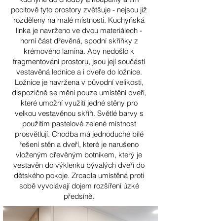
pocitově tyto prostory zvětšuje - nejsou již
rozděleny na malé místnosti. Kuchyňská
linka je navrženo ve dvou materiálech -
horní část dřevěná, spodní skříňky z
krémového lamina. Aby nedošlo k
fragmentování prostoru, jsou její součástí
vestavěná lednice a i dveře do ložnice.
Ložnice je navržena v původní velikosti,
dispozičně se mění pouze umístění dveří,
které umožní využití jedné stěny pro
velkou vestavěnou skříň. Světlé barvy s
použitím pastelové zelené místnost
prosvětlují. Chodba má jednoduché bílé
řešení stěn a dveří, které je narušeno
vloženým dřevěným botníkem, který je
vestavěn do výklenku bývalých dveří do
dětského pokoje. Zrcadla umístěná proti
sobě vyvolávají dojem rozšíření úzké
předsíně.