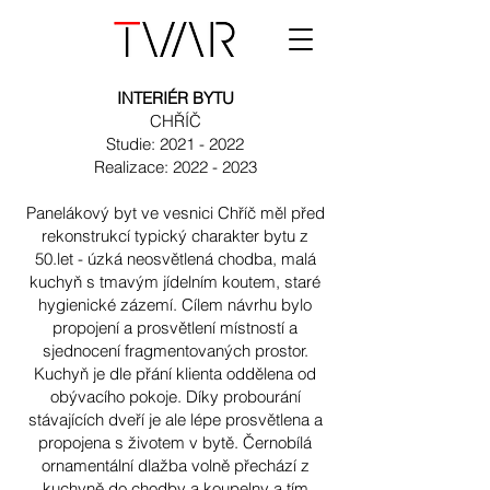
INTERIÉR BYTU
CHŘÍČ
Studie:
2021 - 2022
Realizace:
2022 - 2023
​Panelákový byt ve vesnici Chříč měl před
rekonstrukcí typický charakter bytu z
50.let - úzká neosvětlená chodba, malá
kuchyň s tmavým jídelním koutem, staré
hygienické zázemí. Cílem návrhu bylo
propojení a prosvětlení místností a
sjednocení fragmentovaných prostor.
Kuchyň je dle přání klienta oddělena od
obývacího pokoje. Díky probourání
stávajících dveří je ale lépe prosvětlena a
propojena s životem v bytě. Černobílá
ornamentální dlažba volně přechází z
kuchyně do chodby a koupelny a tím