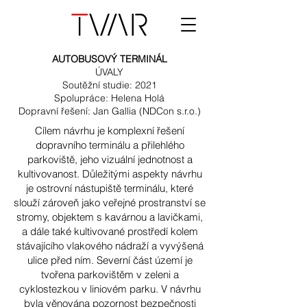
AUTOBUSOVÝ TERMINÁL
ÚVALY
Soutěžní studie: 2021
Spolupráce: Helena Holá
Dopravní řešení: Jan Gallia (NDCon s.r.o.)
Cílem návrhu je komplexní řešení
dopravního terminálu a přilehlého
parkoviště, jeho vizuální jednotnost a
kultivovanost. Důležitými aspekty návrhu
je ostrovní nástupiště terminálu, které
slouží zároveň jako veřejné prostranství se
stromy, objektem s kavárnou a lavičkami,
a dále také kultivované prostředí kolem
stávajícího vlakového nádraží a vyvýšená
ulice před ním. Severní část území je
tvořena parkovištěm v zeleni a
cyklostezkou v liniovém parku. V návrhu
byla věnována pozornost bezpečnosti